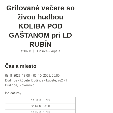
Grilované večere so
živou hudbou
KOLIBA POD
GAŠTANOM pri LD
RUBÍN
št 06. 8.
  |  
Dudince - kúpele
Čas a miesto
06. 8. 2026, 18:00 – 03. 10. 2026, 20:00
Dudince - kúpele, Dudince - kúpele, 962 71
Dudince, Slovensko
Iné dátumy
so 08. 8., 18:00
št 13. 8., 18:00
so 15. 8., 18:00