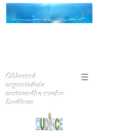
Oblastná
organizácia
cestovného ruchu
Dudince