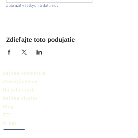
Zobraziť všetkých 5 dátumov
Zdieľajte toto podujatie
Balnea kozmetika
Zverejňovanie
Na stiahnutie
Balnea cluster
Blog
TIC
O nás
Share