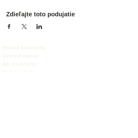
Zdieľajte toto podujatie
Balnea kozmetika
Zverejňovanie
Na stiahnutie
Balnea cluster
Blog
TIC
O nás
Share