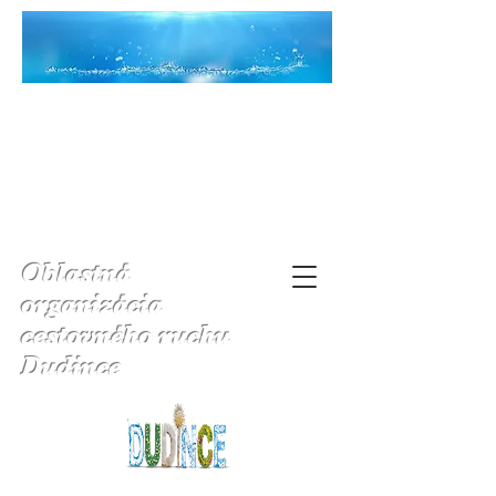
Oblastná
organizácia
cestovného ruchu
Dudince