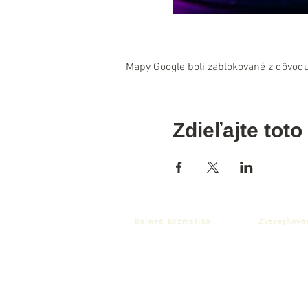
Mapy Google boli zablokované z dôvodu
Zdieľajte toto
Balnea kozmetika
Zverejňova