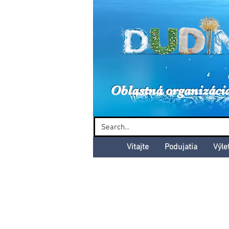
Dud
Oblastná organizáci
Vitajte
Podujatia
Výle