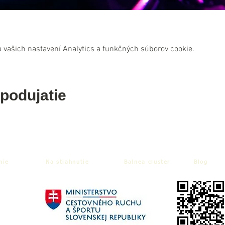
 vašich nastavení Analytics a funkčných súborov cookie.
 podujatie
nie
Na stiahnutie
Balnea cluster
Blog