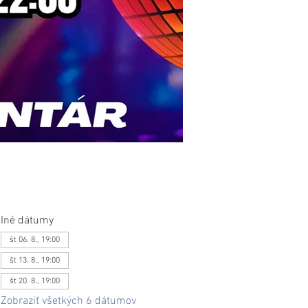
Iné dátumy
št 06. 8., 19:00
št 13. 8., 19:00
št 20. 8., 19:00
Zobraziť všetkých 6 dátumov