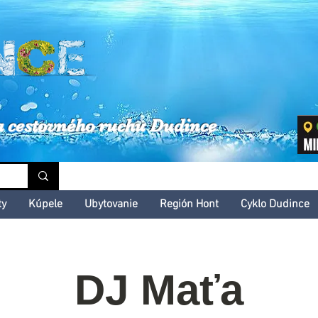
inské kultúrne leto
a cestovného ruchu Dudince
ty
Kúpele
Ubytovanie
Región Hont
Cyklo Dudince
DJ Maťa