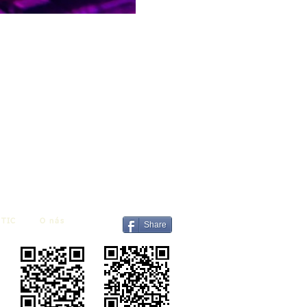
TIC
O nás
Share