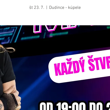
št 23. 7.
  |  
Dudince - kúpele